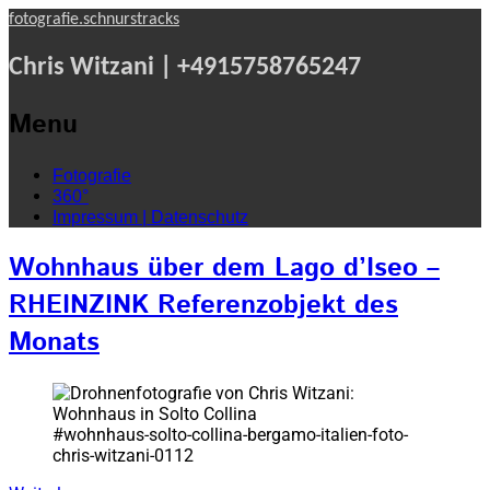
fotografie.schnurstracks
Chris Witzani | +4915758765247
Menu
Skip
Fotografie
to
360°
content
Impressum | Datenschutz
Wohnhaus über dem Lago d’Iseo –
RHEINZINK Referenzobjekt des
Monats
#wohnhaus-solto-collina-bergamo-italien-foto-
chris-witzani-0112