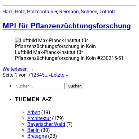
Harz
, 
Holz
, 
Holzcontainer
, 
Reimann
, 
Schnee
, 
Totholz
MPI für Pflanzenzüchtungsforschung
Luftbild Max-Planck-Institut für
Pflanzenzüchtungsforschung in Köln #230215-51
Weiterlesen
→
Seite 1 von 7
1
2
3
4
5
...
»
Letzte »
Suchen
nach:
THEMEN A-Z
Arbeit
(19)
Architektur
(179)
Bayerischer Wald
(7)
Berlin
(30)
Bretagne
(23)