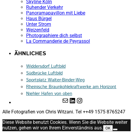
Skyline Köln
Ruhender Verkehr
Panoramapavillon mit Liebe
Haus Bürgel
Unter Strom
Weizenfeld
Photographiere dich selbst
La Commanderie de Peyrassol
ÄHNLICHES
Widdersdorf Luftbild
Südbrücke Luftbild
Sportplatz Walter-Binder-Weg
Rheinische Braunkohlekraftwerke am Horizont
Niehler Hafen von oben
E-Mail
LinkedIn
Instagram
Alle Fotografien von Chris Witzani. Tel ++49 1575 8765247
Diese Website benutzt Cookies. Wenn Sie die Website weiter
nutzen, gehen wir von Ihrem Einverständnis aus.
OK