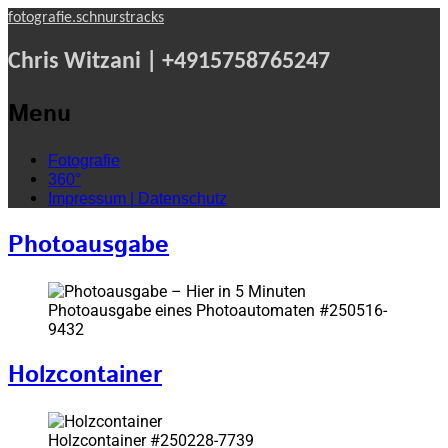
fotografie.schnurstracks
Chris Witzani | +4915758765247
Menu
Skip
Fotografie
to
360°
content
Impressum | Datenschutz
Photoausgabe
Photoausgabe eines Photoautomaten #250516-
9432
Holzcontainer
Holzcontainer #250228-7739