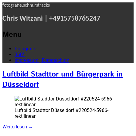
fotografie.schnurstracks
Chris Witzani | +4915758765247
Menu
Skip
Fotografie
to
360°
content
Impressum | Datenschutz
Luftbild Stadttor und Bürgerpark in
Düsseldorf
Luftbild Stadttor Düsseldorf #220524-5966-
rektilinear
Weiterlesen
→