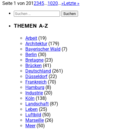
Seite 1 von 20
1
2
3
4
5
...
10
20
...
»
Letzte »
Suchen
nach:
THEMEN A-Z
Arbeit
(19)
Architektur
(179)
Bayerischer Wald
(7)
Berlin
(30)
Bretagne
(23)
Brücken
(41)
Deutschland
(261)
Düsseldorf
(22)
Frankreich
(70)
Hamburg
(8)
Industrie
(20)
Köln
(138)
Landschaft
(87)
Leben
(25)
Luftbild
(50)
Marseille
(26)
Meer
(50)