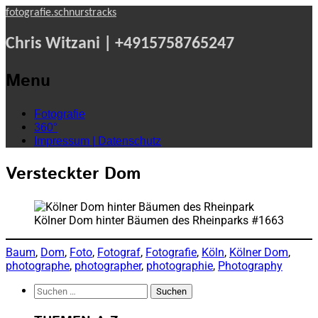
fotografie.schnurstracks
Chris Witzani | +4915758765247
Menu
Skip
Fotografie
to
360°
content
Impressum | Datenschutz
Versteckter Dom
Kölner Dom hinter Bäumen des Rheinparks #1663
Baum
, 
Dom
, 
Foto
, 
Fotograf
, 
Fotografie
, 
Köln
, 
Kölner Dom
, 
photographe
, 
photographer
, 
photographie
, 
Photography
Suchen
nach: