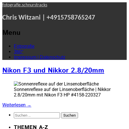
fotografie.schnurstracks
Chris Witzani | +4915758765247
Menu
Skip
Fotografie
to
360°
content
Impressum | Datenschutz
Nikon F3 und Nikkor 2.8/20mm
Sonnenreflexe auf der Linsenoberfläche | Nikkor
2.8/20mm mit Nikon F3 HP #4158-220327
Weiterlesen
→
Suchen
nach:
THEMEN A-Z