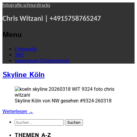
fotografie.schnurstracks
Chris Witzani | +4915758765247
Menu
Skip
Fotografie
to
360°
content
Impressum | Datenschutz
Skyline Köln
Skyline Köln von NW gesehen #9324-260318
Weiterlesen
→
Suchen
nach:
THEMEN A-Z