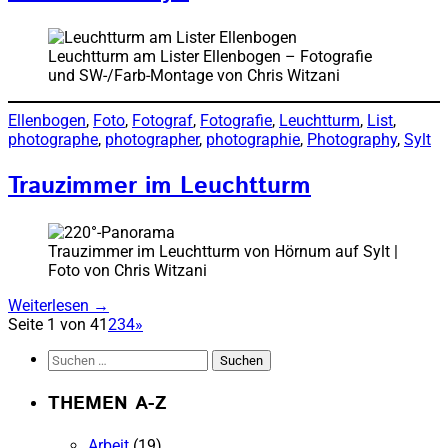
Leuchtturm am Lister Ellenbogen – Fotografie
und SW-/Farb-Montage von Chris Witzani
Ellenbogen
, 
Foto
, 
Fotograf
, 
Fotografie
, 
Leuchtturm
, 
List
, 
photographe
, 
photographer
, 
photographie
, 
Photography
, 
Sylt
Trauzimmer im Leuchtturm
Trauzimmer im Leuchtturm von Hörnum auf Sylt |
Foto von Chris Witzani
Weiterlesen
→
Seite 1 von 4
1
2
3
4
»
Suchen
nach:
THEMEN A-Z
Arbeit
(19)