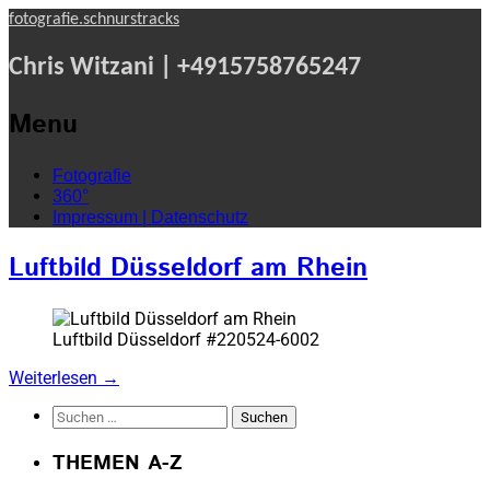
fotografie.schnurstracks
Chris Witzani | +4915758765247
Menu
Skip
Fotografie
to
360°
content
Impressum | Datenschutz
Luftbild Düsseldorf am Rhein
Luftbild Düsseldorf #220524-6002
Weiterlesen
→
Suchen
nach:
THEMEN A-Z