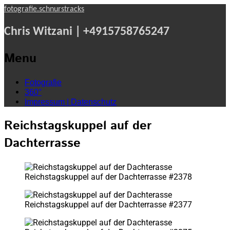
fotografie.schnurstracks
Chris Witzani | +4915758765247
Menu
Skip
Fotografie
to
360°
content
Impressum | Datenschutz
Reichstagskuppel auf der
Dachterrasse
Reichstagskuppel auf der Dachterrasse #2378
Reichstagskuppel auf der Dachterrasse #2377