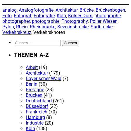
analog
, 
Analogfotografie
, 
Architektur
, 
Brücke
, 
Brückenbogen
, 
Foto
, 
Fotograf
, 
Fotografie
, 
Köln
, 
Kölner Dom
, 
photographe
, 
photographer
, 
photographie
, 
Photography
, 
Poller Wiesen
, 
Pylon
, 
Rhein
, 
Rheinbrücke
, 
Severinsbrücke
, 
Südbrücke
, 
Verkehrskreuz
, Verkehrsknoten
Suchen
nach:
THEMEN A-Z
Arbeit
(19)
Architektur
(179)
Bayerischer Wald
(7)
Berlin
(30)
Bretagne
(23)
Brücken
(41)
Deutschland
(261)
Düsseldorf
(22)
Frankreich
(70)
Hamburg
(8)
Industrie
(20)
Köln
(138)