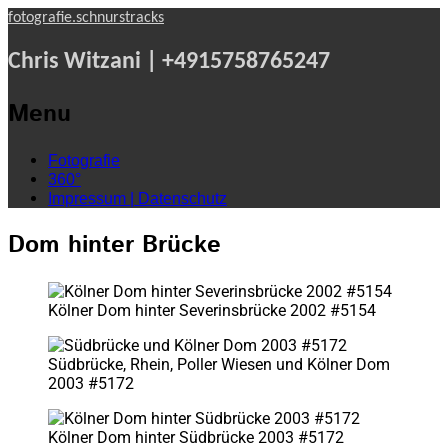
fotografie.schnurstracks
Chris Witzani | +4915758765247
Menu
Skip
Fotografie
to
360°
content
Impressum | Datenschutz
Dom hinter Brücke
Kölner Dom hinter Severinsbrücke 2002 #5154
Südbrücke, Rhein, Poller Wiesen und Kölner Dom
2003 #5172
Kölner Dom hinter Südbrücke 2003 #5172