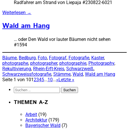
Radfahrer am Strand von Liepaja #230822-6021
Weiterlesen
→
Wald am Hang
… oder Den Wald vor lauter Bäumen nicht sehen
#1594
Bäume
, 
Bedburg
, 
Foto
, 
Fotograf
, 
Fotografie
, 
Kaster
, 
photographe
, 
photographer
, 
photographie
, 
Photography
, 
Rekultivierung
, 
Rhein-Erft-Kreis
, 
Schwarzweiß
, 
Schwarzweissfotografie
, 
Stämme
, 
Wald
, 
Wald am Hang
Seite 1 von 10
1
2
3
4
5
...
10
...
»
Letzte »
Suchen
nach:
THEMEN A-Z
Arbeit
(19)
Architektur
(179)
Bayerischer Wald
(7)