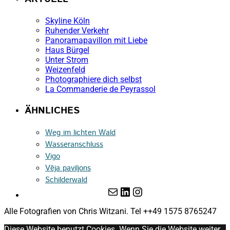
Skyline Köln
Ruhender Verkehr
Panoramapavillon mit Liebe
Haus Bürgel
Unter Strom
Weizenfeld
Photographiere dich selbst
La Commanderie de Peyrassol
ÄHNLICHES
Weg im lichten Wald
Wasseranschluss
Vigo
Vēja paviljons
Schilderwald
E-Mail
LinkedIn
Instagram
Alle Fotografien von Chris Witzani. Tel ++49 1575 8765247
Diese Website benutzt Cookies. Wenn Sie die Website weiter