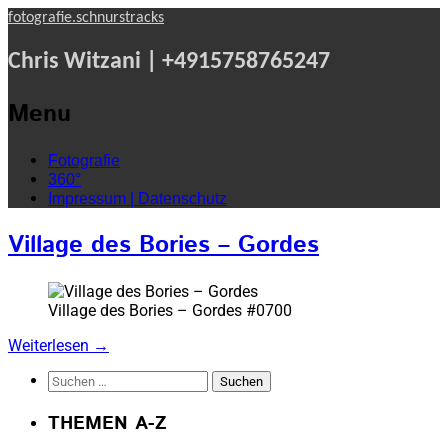
fotografie.schnurstracks
Chris Witzani | +4915758765247
Menu
Skip
Fotografie
to
360°
content
Impressum | Datenschutz
Village des Bories – Gordes
Village des Bories – Gordes #0700
Weiterlesen
→
Suchen
nach:
THEMEN A-Z