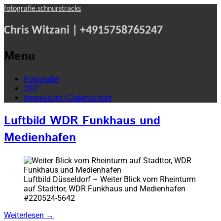
fotografie.schnurstracks
Chris Witzani | +4915758765247
Menu
Skip
Fotografie
to
360°
content
Impressum | Datenschutz
Luftbild WDR Funkhaus und
Medienhafen
Luftbild Düsseldorf – Weiter Blick vom Rheinturm
auf Stadttor, WDR Funkhaus und Medienhafen
#220524-5642
Weiterlesen
→