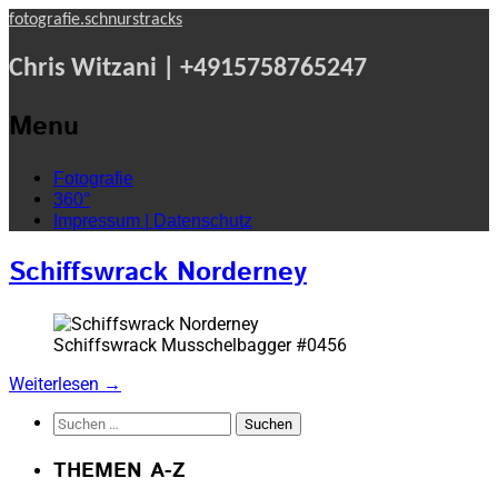
fotografie.schnurstracks
Chris Witzani | +4915758765247
Menu
Skip
Fotografie
to
360°
content
Impressum | Datenschutz
Schiffswrack Norderney
Schiffswrack Musschelbagger #0456
Weiterlesen
→
Suchen
nach:
THEMEN A-Z