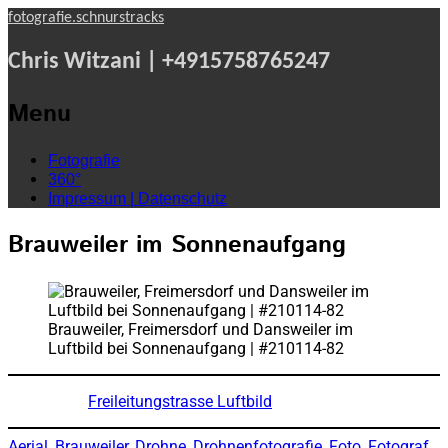
fotografie.schnurstracks
Chris Witzani | +4915758765247
Menu
Skip
Fotografie
to
360°
content
Impressum | Datenschutz
Brauweiler im Sonnenaufgang
Brauweiler, Freimersdorf und Dansweiler im
Luftbild bei Sonnenaufgang | #210114-82
Freileitungstrasse Luftbild
Aerial
, 
Brauweiler
, 
Drohne
, 
Drohnenfotografie
, 
Foto
, 
Fotograf
, 